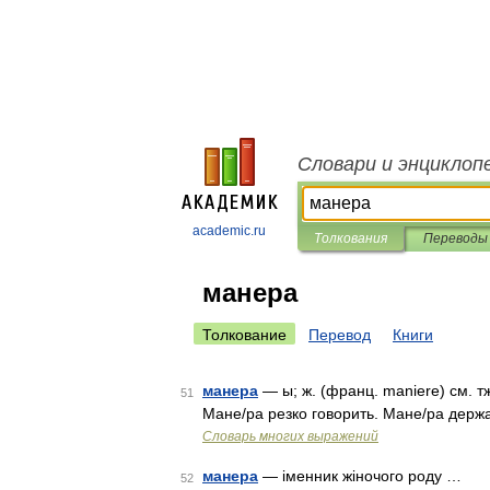
Словари и энциклоп
academic.ru
Толкования
Переводы
манера
Толкование
Перевод
Книги
манера
— ы; ж. (франц. maniere) см. т
51
Мане/ра резко говорить. Мане/ра держ
Словарь многих выражений
манера
— іменник жіночого роду …
52