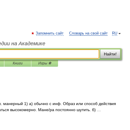
Запомнить сайт
Словарь на свой сайт
RU
едии на Академике
Найти!
Книги
Игры ⚽
ж. манерный 1) а) обычно с инф. Образ или способ действия
аться высокомерно. Мане/ра постоянно шутить. б) …