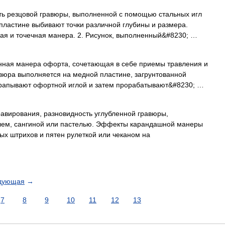
ть резцовой гравюры, выполненной с помощью стальных игл
пластине выбивают точки различной глубины и размера.
ная и точечная манера. 2. Рисунок, выполненный&#8230; …
ная манера офорта, сочетающая в себе приемы травления и
авюра выполняется на медной пластине, загрунтованной
арапывают офортной иглой и затем прорабатывают&#8230; …
авирования, разновидность углубленной гравюры,
лем, сангиной или пастелью. Эффекты карандашной манеры
х штрихов и пятен рулеткой или чеканом на
дующая
→
7
8
9
10
11
12
13