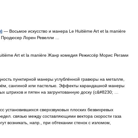
м)
— Восьмое искусство и манера Le Huitième Art et la manière
 Продюсер Лорен Ревелли …
itième Art et la manière Жанр комедия Режиссёр Морис Регами
ь пунктирной манеры углублённой гравюры на металле,
лём, сангиной или пастелью. Эффекты карандашной манеры
х штрихов и пятен на загрунтованную доску (с&#8230; …
сс установившихся сверхзвуковых плоских безвихревых
едел. связью между составляющими вектора скорости газа
огут возникать, напр., при обтекании стенок с изломом,