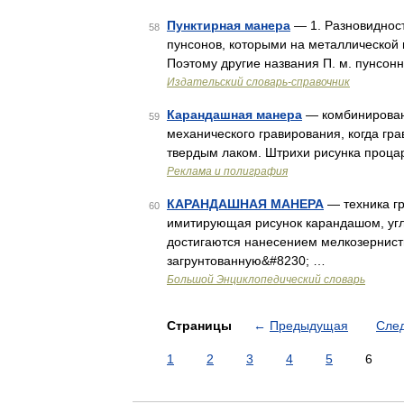
Пунктирная манера
— 1. Разновиднос
58
пунсонов, которыми на металлической 
Поэтому другие названия П. м. пунсон
Издательский словарь-справочник
Карандашная манера
— комбинирован
59
механического гравирования, когда гр
твердым лаком. Штрихи рисунка проц
Реклама и полиграфия
КАРАНДАШНАЯ МАНЕРА
— техника гр
60
имитирующая рисунок карандашом, уг
достигаются нанесением мелкозернисты
загрунтованную&#8230; …
Большой Энциклопедический словарь
Страницы
←
Предыдущая
Сле
1
2
3
4
5
6