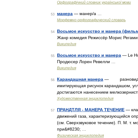
Орфографічний словник української мови
манера
— манер/а …
53
Морфемно-орфографический словарь
Восьмое искусство и манера (филь
54
Жанр комедия Режиссёр Морис Регами
Википедия
Восьмое искусство и манера
— Le Hu
55
Продюсер Лорен Ревелли …
Википедия
Карандашная манера
— разновидност
56
имитирующая рисунок карандашом, уг
достигаются нанесением мелкозернисты
Художественная энциклопедия
ПРАНДТЛЯ - МАНЕРА ТЕЧЕНИЕ
— кла
57
движений газа, характеризующийся опр
(см. Сверхзвуковое течение). П. М. т. м
при&#8230; …
Физическая энциклопедия